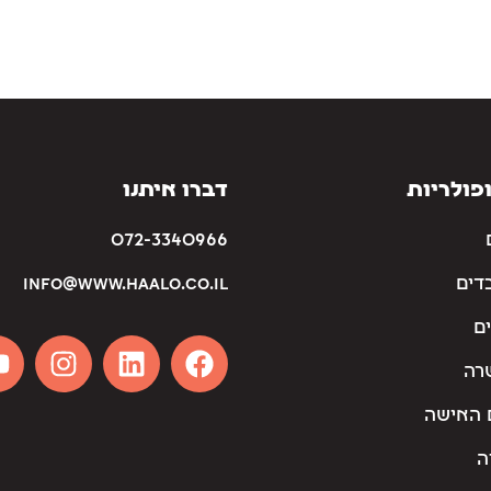
פולריות
דברו איתנו
072-3340966
דים
info@www.haalo.co.il
ם
רה
 האישה
ה