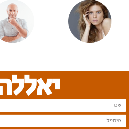
נמרוד הראל
יובל שרף
יאללה