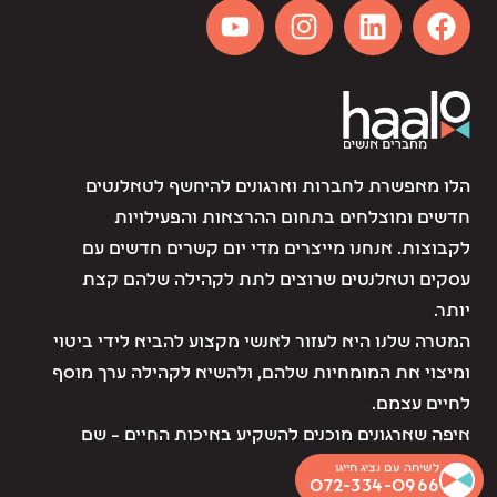
הלו מאפשרת לחברות וארגונים להיחשף לטאלנטים
חדשים ומוצלחים בתחום ההרצאות והפעילויות
לקבוצות. אנחנו מייצרים מדי יום קשרים חדשים עם
עסקים וטאלנטים שרוצים לתת לקהילה שלהם קצת
יותר.
המטרה שלנו היא לעזור לאנשי מקצוע להביא לידי ביטוי
ומיצוי את המומחיות שלהם, ולהשיא לקהילה ערך מוסף
לחיים עצמם.
איפה שארגונים מוכנים להשקיע באיכות החיים – שם
אנחנו נמצאים.
לשיחה עם נציג חייגו
072-334-0966