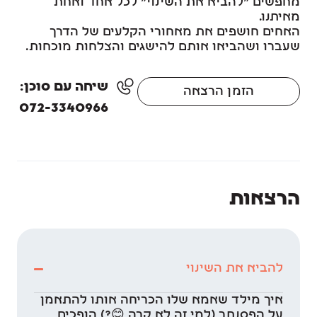
מחפשים "להביא את השינוי" לכל אחד ואחת
מאיתנו.
האחים חושפים את מאחורי הקלעים של הדרך
שעברו ושהביאו אותם להישגים והצלחות מוכחות.
שיחה עם סוכן:
הזמן הרצאה
072-3340966
הרצאות
להביא את השינוי
איך מילד שאמא שלו הכריחה אותו להתאמן
על הפסנתר (למי זה לא קרה 😊?) הופכים