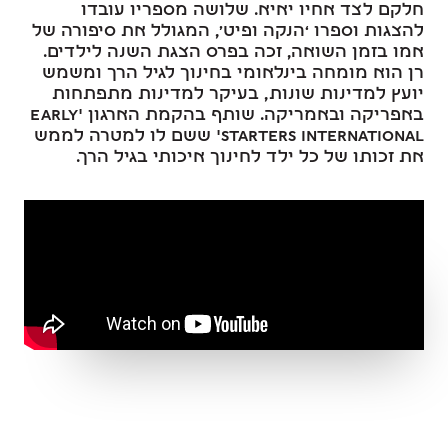
חלקם לצד אחיו יאיא. שלושה מספריו עובדו
להצגות וספרו ‘הנקה ופיט’, המגולל את סיפורה של
אמו בזמן השואה, זכה בפרס הצגת השנה לילדים.
רן הוא מומחה בינלאומי בחינוך לגיל הרך ומשמש
יועץ למדינות שונות, בעיקר למדינות מתפתחות
באפריקה ובאמריקה. שותף בהקמת הארגון 'Early
Starters International' ששם לו למטרה לממש
את זכותו של כל ילד לחינוך איכותי בגיל הרך.