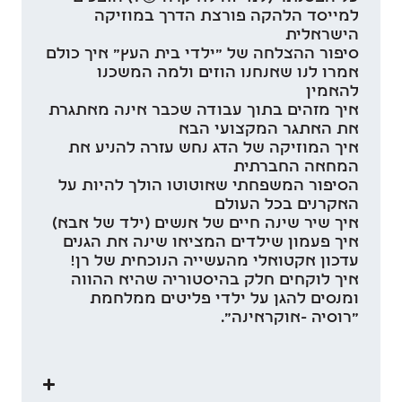
למייסד הלהקה פורצת הדרך במוזיקה
הישראלית
סיפור ההצלחה של "ילדי בית העץ" איך כולם
אמרו לנו שאנחנו הוזים ולמה המשכנו
להאמין
איך מזהים בתוך עבודה שכבר אינה מאתגרת
את האתגר המקצועי הבא
איך המוזיקה של הדג נחש עזרה להניע את
המחאה החברתית
הסיפור המשפחתי שאוטוטו הולך להיות על
האקרנים בכל העולם
איך שיר שינה חיים של אנשים (ילד של אבא)
איך פעמון שילדים המציאו שינה את הגנים
עדכון אקטואלי מהעשייה הנוכחית של רן!
איך לוקחים חלק בהיסטוריה שהיא ההווה
ומנסים להגן על ילדי פליטים ממלחמת
"רוסיה -אוקראינה".