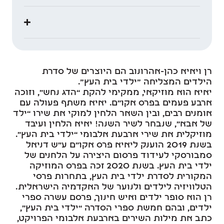
רן ויאיא כהן-אהרונוב הם היוצרים של סדרת
הילדים המצליחה "ילדי בית העץ".
יאיא הוא מוזיקאי, ממקימי להקת “הדג נחש”, וזוכה
ארבע פעמים בפרס אקו”ם. יאיא משתף פעולה עם
אומנים רבים, ובין השאר הלחין למוקי את שירו “ילד
של אבא”, שנבחר לשיר השנה! יאיא הלחין ועיבד
מוזיקלית את שירי ארבעת אלבומי “ילדי בית העץ”.
בשנת 2019 הוענק ליאיא פרס אקו”ם ע”ש דניאל
סמבורסקי לעידוד פרסום היצירה על הלחנים של
ילדי בית העץ. בשנת 2020 זכה בפרס המוזיקה
המקורית לסדרת ילדי בית העץ, בתחרות פרסי
הטלוויזיה לילדים ולנוער של האקדמיה הישראלית.
רן הוא סופר ילדים ואיש חינוך, פרסם עשרה ספרי
ילדים, ובהם חמשת ספרי הסדרה “ילדי בית העץ”,
כתב את מילות השירים בארבעת אלבומי הפרויקט,