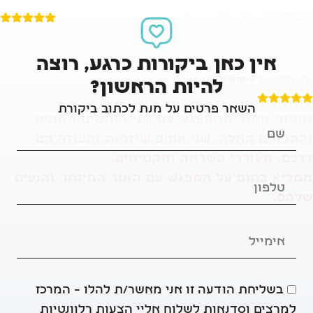
1
ביקורת
כתיבת ביקורת
אין כאן ביקורות כרגע, רוצה
רמי בליטנטל
6 חודשים ago
להיות הראשון?
השאר פרטים על מנת לכתוב ביקורת
נהניתי מאוד מהמפגש עם שני האנשים החמים
והחכמים האלה. שני אחים שיזמות ותעוזה הם
דרכם. מעוררי השראה ומקסימים.
ממליץ בחום על המפגש עם האור המיוחד והנעים
שלהם.
בשליחת הודעה זו אני מאשר/ת להלו – המרכז
למרצים וסדנאות לשלוח אליי הצעות רלוונטיות