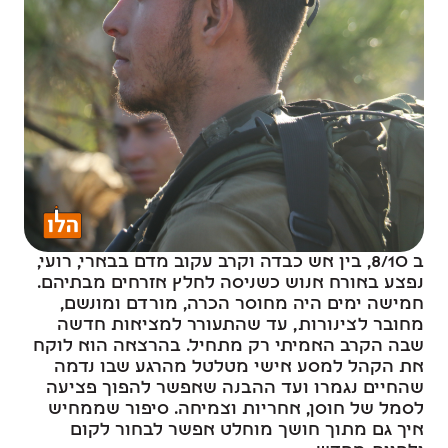
ב 8/10, בין אש כבדה וקרב עקוב מדם בבארי, רועי,
נפצע באורח אנוש כשניסה לחלץ אזרחים מבתיהם.
חמישה ימים היה מחוסר הכרה, מורדם ומונשם,
מחובר לצינורות, עד שהתעורר למציאות חדשה
שבה הקרב האמיתי רק מתחיל. בהרצאה הוא לוקח
את הקהל למסע אישי מטלטל מהרגע שבו נדמה
שהחיים נגמרו ועד ההבנה שאפשר להפוך פציעה
לסמל של חוסן, אחריות וצמיחה. סיפור שממחיש
איך גם מתוך חושך מוחלט אפשר לבחור לקום