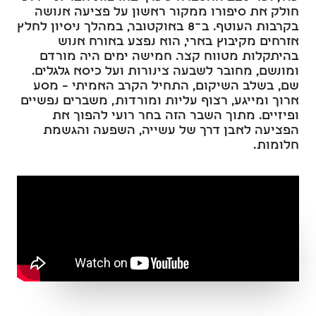
חולק את סיפורו ממקור ראשון על פציעה אנושה
בקרבות העוטף. ב־8 באוקטובר, במהלך ניסיון לחלץ
אזרחים מקיבוץ בארי, הוא נפצע באורח אנוש
בהיתקלות מטווח קצר. חמישה ימים היה מורדם
ומונשם, מחובר לשבעה צינורות ועל כיסא גלגלים.
שם, בשלב השיקום, התחיל הקרב האמיתי – מסע
ארוך ומייגע, רצוף עליות ומורדות, משברים נפשיים
ופיזיים. מתוך השבר הזה בחר רועי להפוך את
הפציעה לאבן דרך של עשייה, השפעה והגשמת
חלומות.