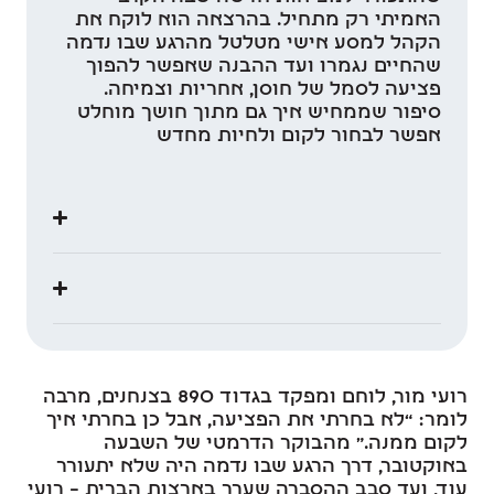
האמיתי רק מתחיל. בהרצאה הוא לוקח את
הקהל למסע אישי מטלטל מהרגע שבו נדמה
שהחיים נגמרו ועד ההבנה שאפשר להפוך
פציעה לסמל של חוסן, אחריות וצמיחה.
סיפור שממחיש איך גם מתוך חושך מוחלט
אפשר לבחור לקום ולחיות מחדש
רועי מור, לוחם ומפקד בגדוד 890 בצנחנים, מרבה
לומר: “לא בחרתי את הפציעה, אבל כן בחרתי איך
לקום ממנה.” מהבוקר הדרמטי של השבעה
באוקטובר, דרך הרגע שבו נדמה היה שלא יתעורר
עוד, ועד סבב ההסברה שערך בארצות הברית – רועי