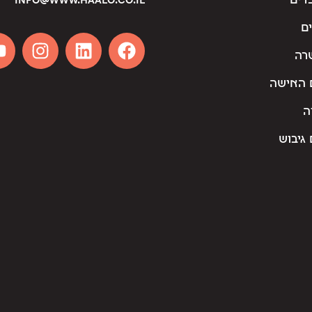
דים
info@www.haalo.co.il
ם
רה
 האישה
ה
גיבוש