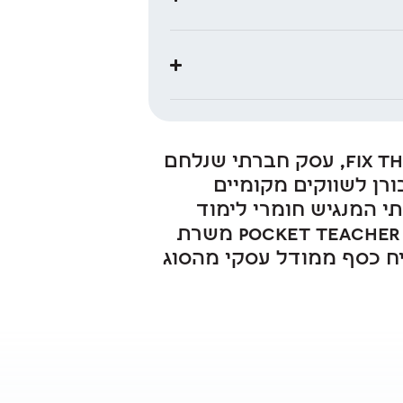
ציפורה היא יזמית חברתית, שבאה לעשות שינוי. היא המייסדת של Fix the Chain, עסק חברתי שנלחם
ורן לשווקים מקומיים
מייסדות של Pocket Teacher – עסק חברתי המנגיש חומרי לימוד
לבגרויות *לכל* תלמידי התיכון בישראל באופן שוויוני לחלוטין ובחינם! כיום Pocket Teacher משרת
רוויח כסף ממודל עסקי מהסוג