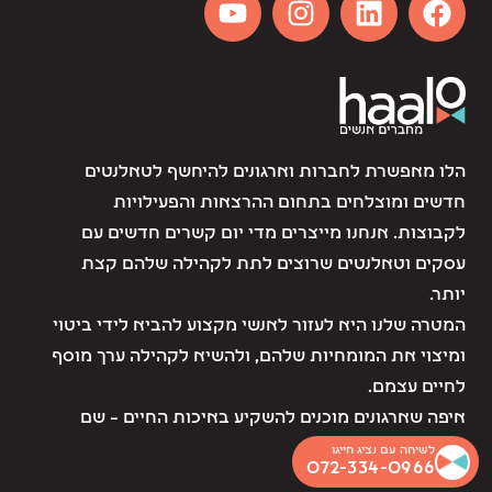
הלו מאפשרת לחברות וארגונים להיחשף לטאלנטים
חדשים ומוצלחים בתחום ההרצאות והפעילויות
לקבוצות. אנחנו מייצרים מדי יום קשרים חדשים עם
עסקים וטאלנטים שרוצים לתת לקהילה שלהם קצת
יותר.
המטרה שלנו היא לעזור לאנשי מקצוע להביא לידי ביטוי
ומיצוי את המומחיות שלהם, ולהשיא לקהילה ערך מוסף
לחיים עצמם.
איפה שארגונים מוכנים להשקיע באיכות החיים – שם
אנחנו נמצאים.
לשיחה עם נציג חייגו
072-334-0966