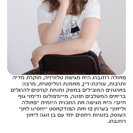
פאולה רוזנברג היא מגישת טלוויזיה, חוקרת מדיה
ותרבות, עורכת-דין, מאמנת הוליסטית, מרצה
בארגונים המובילים במשק ומנחת קורסים להרגלים
בריאים המשלבים תזונה, מיינדפולנס ודימוי גוף
חיובי. היא מגישה את התכנית היומית "פאולה
וליאון" בערוץ 12 ואת הפודקאסט "יחסינו לאן"
העוסק בזוגיות ויחסים יחד עם בן זוגה ליאון
רוזנברג.