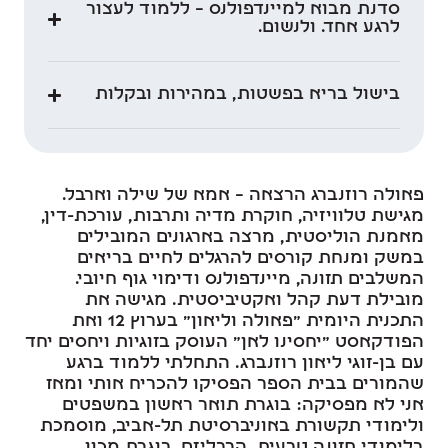
סדנת מבוא למיינדפולנס – ללמוד לעצור
לרגע אחד. ולנשום.
בישול בריא בפשטות, במהירות ובקלות
פאולה רוזנברג הרצאה – אמא של שילה וארבל.
מגישת טלוויזיה, חוקרת מדיה ותרבות, עורכת-דין,
מאמנת הוליסטית, מרצה בארגונים המובילים
במשק ומנחת קורסים להרגלים לחיים בריאים
המשלבים תזונה, מיינדפולנס ודימוי גוף חיובי.
מובילת דעת קהל ואקטיביסטית. מגישה את
התכנית היומית "פאולה וליאון" בערוץ 12 ואת
הפודקאסט "יחסינו לאן" העוסק בזוגיות ויחסים יחד
עם בן-זוגי ליאון רוזנברג. התחלתי ללמוד ברגע
שהמורים בבית הספר הפסיקו להכריח אותי ומאז
אני לא מפסיקה: בוגרת תואר ראשון במשפטים
ולימודי תקשורת באוניברסיטת תל-אביב, מוסמכת
בלימודי תזונה טבעית, הרבליזם, בוגרת מכון