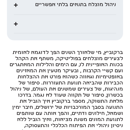
ניהול מוצלח בתנאים בלתי אפשריים
ברקוביץ, מי שלאורך השנים הפך לדוגמא לאומית
לצעירים מוצלחים בפוליטיקה, משתף את הקהל
בכנות האופיינית לו, עם הימים והלילות המאתגרים
ועם קשיי הקרבות , ובעיקר מטעין את המאזינים
באופטימיות וגאווה כשהוא פורט את ההצלחות
הכבירות שהביאה תנועת התעוררות. סיפור של
מנהיגות, של צעירים שמשנים את העולם, של ניהול
בכשרון, סיפור של תקווה שעוד לא נגמר. בדרכו
מלאת התשוקה, מספר ברקוביץ איך הוביל את
התנועה בסבך המורכבויות של ירושלים, חיבר ימין
ושמאל, חילונים ודתיים, והפך אותה עם שותפים
לתנועת המונים משנת מציאות, ואיך הוביל ללא
ניסיון ניהולי את הפיתוח הכלכלי והתעסוקה,