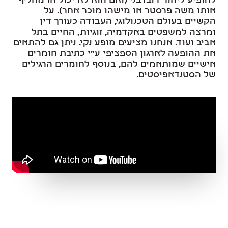
להופיע ליאור דובדבני (ואם הוא לא יכול אז מחליף
אותו משה פרסטר או מישהו מוכר אחר). על
הקשיים בעולם הטכנולוגי, העבודה כעורך דין
ומרצה למשפטים באקדמיה, זוגיות, החיים בתל
אביב ועוד. אנחנו מציעים מופע נקי. ניתן גם להתאים
את ההופעה לארגון הספציפי ע"י כתיבת חומרים
אישיים שמותאמים להם, בנוסף לחומרים הרגילים
של הסטנדאפיסטים.