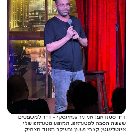
ד"ר סטנדאפ! אני ניר גנאינסקי – ד"ר למשפטים
שעשה הסבה לסטנדאפ. המופע סטנדאפ שלי
אינטליגנטי, קצבי ושנון ובעיקר מאוד מצחיק.