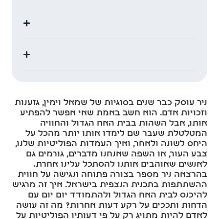
ניר עוסק כבר שנים בסוגיות של שמאל וימין, גזענות
וזכויות אדם. הוא חשב באמת שאי אפשר להפתיע
אותו, אבל השהות בבית האח הגדול והחוויה
המטלטלת שעבר שם לימדו אותו יותר מהכל על
היחס לשונה ולאחר, ואיך העמדות הפוליטיות שלנו,
צבע העור, או השפה שאנחנו מדברים, גורמים גם
לאנשים שאוהבים אותנו להסתכל עלינו אחרת.
בהרצאה ניר מספר בצורה פתוחה ונגישה על חווית
ההשתתפות בתכנית הנצפית בישראל. איך זה מרגיש
להיכנס לבית האח הגדול ולהתמודד יום יום עם
הדחות ותככים על רקע דעות אחרות? מה זה עושה
לאדם להיות מתויג רק על פי דעותיו הפוליטיות על