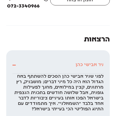
הזמן הרצאה
072-3340966
הרצאות
ניר אבישי כהן
לפני שניר אבישי כהן הסכים להשתתף באח
הגדול הוא היה כל מיני דברים; מושבניק, רץ
מרתונים, קצין במילואים, מחנך לפעילות
גופנית, אבל שלושה חודשים בתכנית הנצפית
בישראל הפכו אותו בעיניים ציבוריות לדבר
אחד בלבד "השמאלני". איך מתמודדים עם
התיוג הפוליטי הכי בעייתי בישראל?