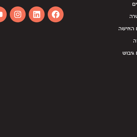
ם
רה
 האישה
ה
גיבוש