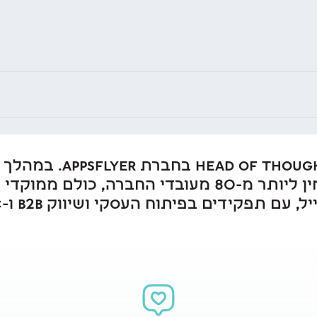
יונתן רוה הוא ership
כתיבת ביקורת