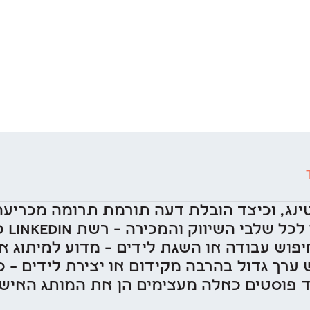
נג, וכיצד הובלת דעה תורמת תרומה מכריע
של ip
Leaders ב-LinkedIn יש ערך גדול בהרבה מקידום או יצירת ל
צד פוסטים כאלה מעצימים הן את המותג האי