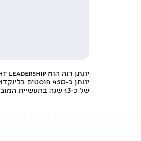
של כ-13 שנה בתעשיית המובייל, עם תפקידים בפיתוח העסקי ושיווק B2B ו-B2C.
אין ביקורות כרגע