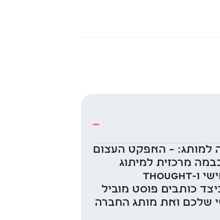
ה למותג: – האפקט העצום
Thought Leadersh לכל שלבי השיווק והמכירה – רשת LinkedIn כבמה מרכזית למיתוג
עובדים וחברות, ולא רק לחיפוש עבודה או השגת לידים – מדוע למיתוג אישי ו-Thought
ידים – כיצד כותבים פוסט מוביל
שי שלכם ואת מותג החברה