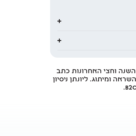
Head of Thought Lead בחברת AppsFlyer. במהלך השנה וחצי האחרונות כתב
יונתן כ-450 פוסטים בלינקדאין ליותר מ-80 מעובדי החברה, כולם ממוקדי השראה ומיתוג. ליונתן ניסיון