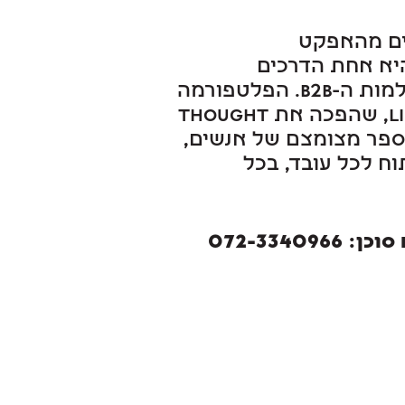
ים מהאפקט
,Thought Leadership היא אחת הדרכים
האפקטיביות ביותר לשיווק בעולמות ה-B2B. הפלטפורמה
המרכזית לכך היום היא LinkedIn, שהפכה את Thought
 של מספר מצומצם של אנשים,
ח לכל עובד, בכל
072-3340966