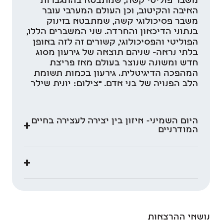
משבר פוליטי קשה, שמתבטא בהתגברות
האיבה והקיטוב, וכן העולם המערבי עובר
משבר פסיכולוגי קשה, שמתבטא בזינוק
בנתוני הדיכאון והחרדה. שני המשברים הללו,
הפוליטי והפסיכולוגי, קשורים זה לזה באופן
בלתי נראה- שניהם תוצאה של גירעון מסוג
חדש ומשונה שנוצר בעולם מאז פריצת
המהפכה הדיגיטלית. גירעון בכמות תשומת
הלב הפנויה של בני אדם. *צילום: יונית שילר
היום השמיני- איזון בין יצירה לעצירה בחיים
המודרניים
נושאי ההרצאות