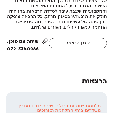
של רצועות שידור במהלך המלחמה. את ניסיונו
העשיר והמגוון, ושלל החוויות האישיות
והמקצועיות שצבר, עיבד לסדרת הרצאות בהן הוא
חולק את תובנותיו בסגנון מרתק. כל הרצאה עוסקת
בפן שונה של עשייתו רבת השנים, מה שמאפשר
התאמה למגוון קהלים, מגזרים וגילאים.
שיחה עם סוכן:
הזמן הרצאה
072-3340966
הרצאות
מלחמת "חרבות ברזל" . איך שידרנו ועדיין
משדרים בימי המלחמה הארוכים