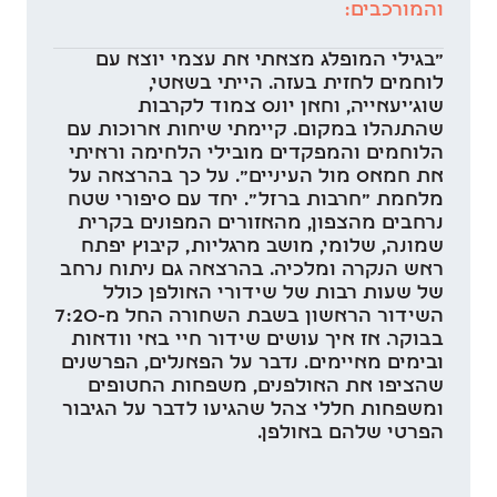
והמורכבים:
"בגילי המופלג מצאתי את עצמי יוצא עם
לוחמים לחזית בעזה. הייתי בשאטי,
שוג'יעאייה, וחאן יונס צמוד לקרבות
שהתנהלו במקום. קיימתי שיחות ארוכות עם
הלוחמים והמפקדים מובילי הלחימה וראיתי
את חמאס מול העיניים". על כך בהרצאה על
מלחמת "חרבות ברזל". יחד עם סיפורי שטח
נרחבים מהצפון, מהאזורים המפונים בקרית
שמונה, שלומי, מושב מרגליות, קיבוץ יפתח
ראש הנקרה ומלכיה. בהרצאה גם ניתוח נרחב
של שעות רבות של שידורי האולפן כולל
השידור הראשון בשבת השחורה החל מ-7:20
בבוקר. אז איך עושים שידור חיי באי וודאות
ובימים מאיימים. נדבר על הפאנלים, הפרשנים
שהציפו את האולפנים, משפחות החטופים
ומשפחות חללי צהל שהגיעו לדבר על הגיבור
הפרטי שלהם באולפן.