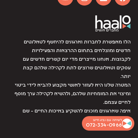
הלו מאפשרת לחברות וארגונים להיחשף לטאלנטים
חדשים ומוצלחים בתחום ההרצאות והפעילויות
לקבוצות. אנחנו מייצרים מדי יום קשרים חדשים עם
עסקים וטאלנטים שרוצים לתת לקהילה שלהם קצת
יותר.
המטרה שלנו היא לעזור לאנשי מקצוע להביא לידי ביטוי
ומיצוי את המומחיות שלהם, ולהשיא לקהילה ערך מוסף
לחיים עצמם.
איפה שארגונים מוכנים להשקיע באיכות החיים – שם
אנחנו נמצאים.
לשיחה עם נציג חייגו
072-334-0966