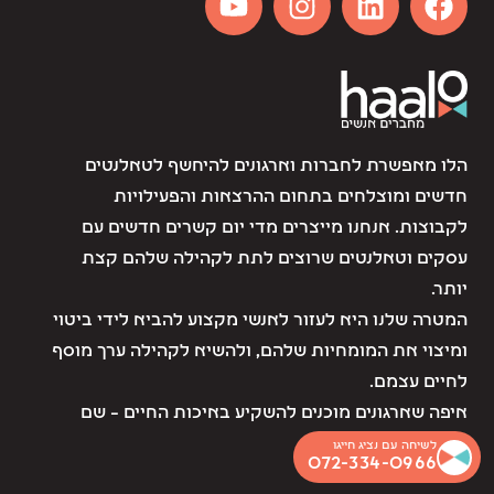
הלו מאפשרת לחברות וארגונים להיחשף לטאלנטים
חדשים ומוצלחים בתחום ההרצאות והפעילויות
לקבוצות. אנחנו מייצרים מדי יום קשרים חדשים עם
עסקים וטאלנטים שרוצים לתת לקהילה שלהם קצת
יותר.
המטרה שלנו היא לעזור לאנשי מקצוע להביא לידי ביטוי
ומיצוי את המומחיות שלהם, ולהשיא לקהילה ערך מוסף
לחיים עצמם.
איפה שארגונים מוכנים להשקיע באיכות החיים – שם
אנחנו נמצאים.
לשיחה עם נציג חייגו
072-334-0966