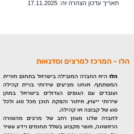
תאריך עדכון הצהרה זה: 17.11.2025
ה
ל
ו
-
ה
מ
ר
כ
ז
ל
מ
ר
צ
י
ם
ו
ס
ד
נ
א
ו
ת
הלו
היא החברה המובילה בישראל בתחום חוויית
המשתתף. אנחנו מציעים שירותי בניית קהילה
ועובדים עם הגופים הגדולים בישראל במתן
שירותי ייעוץ, איתור והפקת תוכן מכל סוג ולכל
סוג של קבוצה או קהילה.
לחברה שלנו מגוון רחב של מרצים מהשורה
הראשונה, אנשי מקצוע בשלל תחומים וידע עשיר