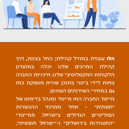
הלו
עובדת במודל קהילתי, החל בצוות, דרך
קהילת המרצים שלנו וכלה במועדון
הלקוחות האקסלוסיבי שלנו. איכויות החברה
באות לידי ביטוי בתוכן שהיא מספקת כמו
גם במחירי השירותים השונים.
מייסד החברה הוא מייסד ומנהל בדימוס של
"תשתית" – אחד ממרכזי ההכשרות
הפוליטיים הגדולים בישראל. ממייסדי
"התעוררות בירושלים" ו-"ישראל חופשית",