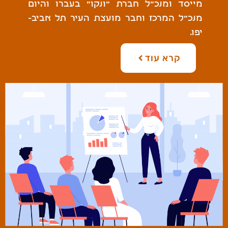
מייסד ומנכ"ל חברת "ונקו" בעברו והיום
מנכ"ל המרכז וחבר מועצת העיר תל אביב-
יפו.
קרא עוד