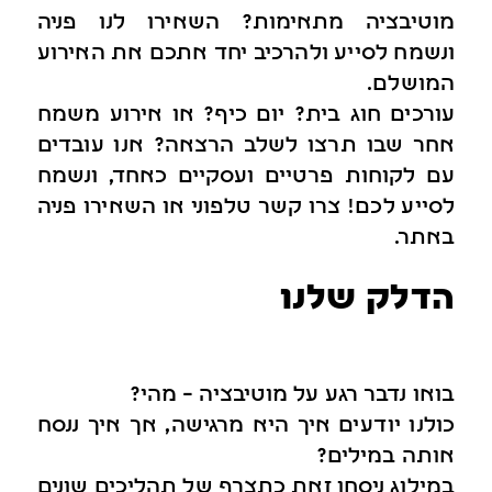
מוטיבציה מתאימות? השאירו לנו פניה
ונשמח לסייע ולהרכיב יחד אתכם את האירוע
המושלם.
עורכים חוג בית? יום כיף? או אירוע משמח
אחר שבו תרצו לשלב הרצאה? אנו עובדים
עם לקוחות פרטיים ועסקיים כאחד, ונשמח
לסייע לכם! צרו קשר טלפוני או השאירו פניה
באתר.
הדלק שלנו
בואו נדבר רגע על מוטיבציה – מהי?
כולנו יודעים איך היא מרגישה, אך איך ננסח
אותה במילים?
במילוג ניסחו זאת כתצרף של תהליכים שונים