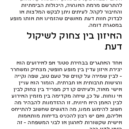
להתרשם מרמת האנרגיה, היכולות הבימתיות
והחיבור לקהל. לעיתים ניתן לבקש המלצות או
לבדוק חוות דעת מאנשים שהזמינו את אותו מופע
במסגרת דומה.
האיזון בין צחוק לשיקול
דעת
אחד האתגרים בבחירת סטנד אפ לאירועים הוא
יצירת איזון עדין בין מופע חופשי, מצחיק ומשחרר
– לבין שמירה על קווים של טעם טוב, שפה נקייה
ורגישות תרבותית או חברתית. הומור הוא עניין
אישי מאוד, ולעיתים קו דק מפריד בין צחוק לבין
אי נוחות. על כן, שיחה מקדימה בין מזמין האירוע
לבין האמן היא חיונית. זו ההזדמנות להבהיר מה
חשוב להימנע ממנו, מה הדגשים שחשוב להתייחס
אליהם, ואם יש רצון להכניס בדיחות מותאמות
אישית שקשורות לארגון או לבני המשפחה – זה