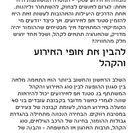
מצווה או אירוע עסקי – המטרה המשותפת היא
אחת: לגרום לאנשים לצחוק, להשתחרר וליהנות.
אחת הדרכים היעילות והאהובות לעשות זאת היא
להזמין סטנד אפ לאירועים. אך כיצד יודעים מי
הקומיקאי המתאים? איך מבטיחים שההומור יהיה
מדויק, שהאנרגיה תתאים לקהל, ושכל אחד ירגיש
חלק מהחוויה?
להבין את אופי האירוע
והקהל
השלב הראשון והחשוב ביותר הוא התאמה מלאה
בין סגנון ההופעה לבין סוג האירוע והקהל
המשתתף בו. סטנד אפ לאירועים יכול להיראות
שונה לגמרי כאשר מדובר בקבוצת עובדים בני 40
ומעלה באירוע חברה, לעומת קבוצה של צעירים
במסיבת רווקים. הבחירה הנכונה מתחילה בהגדרת
גבולות ההומור, בחינה של הרכב הגילאים, סוג
הקהל, תרבות הארגון או המשפחה – והבנה של