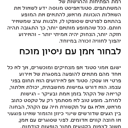
רמת הפתיחות והרגישות של
המשתתפים. סטנדאפיסט מנוסה ידע לשאול את
השאלות הנכונות מראש, להתאים את המופע
בהתאם לפרטים שסופקו לו, ולבנות ערב שמשאיר
חותם. ככל שהמופע מותאם יותר, כך התגובה תהיה
חזקה יותר, הצחוק יהיה אמיתי יותר – והאירוע
יהפוך לחוויה זכורה במיוחד.
לבחור אמן עם ניסיון מוכח
ישנם אמני סטנד אפ מצחיקים ומוכשרים, אך לא כל
אחד מהם מתאים להופעה במסגרת של אירוע
פרטי או עסקי. סטנד אפ לאירועים הוא תחום בפני
עצמו. הוא דורש גמישות מחשבתית, יכולת אלתור,
קריאה של הקהל בזמן אמת ובעיקר – רגישות
למרחב. מופע טוב לא מסתמך רק על טקסט כתוב
מראש, אלא גם על תקשורת חיה עם הקהל, הבחנה
בין רגעים שדורשים שינוי כיוון והומור שאינו פוגעני
או חוצה קווים אדומים. לפני שסוגרים עם אמן,
חשוב לצפות בקטעים מתוך הופעות קודמות,