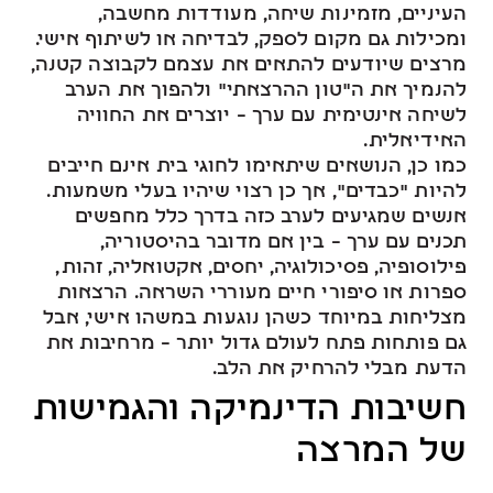
העיניים, מזמינות שיחה, מעודדות מחשבה,
ומכילות גם מקום לספק, לבדיחה או לשיתוף אישי.
מרצים שיודעים להתאים את עצמם לקבוצה קטנה,
להנמיך את ה"טון ההרצאתי" ולהפוך את הערב
לשיחה אינטימית עם ערך – יוצרים את החוויה
האידיאלית.
כמו כן, הנושאים שיתאימו לחוגי בית אינם חייבים
להיות "כבדים", אך כן רצוי שיהיו בעלי משמעות.
אנשים שמגיעים לערב כזה בדרך כלל מחפשים
תכנים עם ערך – בין אם מדובר בהיסטוריה,
פילוסופיה, פסיכולוגיה, יחסים, אקטואליה, זהות,
ספרות או סיפורי חיים מעוררי השראה. הרצאות
מצליחות במיוחד כשהן נוגעות במשהו אישי, אבל
גם פותחות פתח לעולם גדול יותר – מרחיבות את
הדעת מבלי להרחיק את הלב.
חשיבות הדינמיקה והגמישות
של המרצה