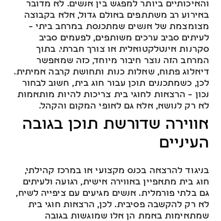
והאיכותיים ביותר למפגש בין אנשים. לא מדובר
באירוע רב משתתפים באולם גדול, אלא בקבוצה
מצומצמת של אנשים שמתכנסת במרחב ביתי –
לעיתים סביב ערכים משותפים, לפעמים סביב
סקרנות אינטלקטואלית או צורך חברתי. בתוך
המרחב הזה נוצר חיבור מיוחד, כזה שמאפשר
דיאלוג פתוח, שאלות כנות ותחושת קרבה אמיתית.
לכן, כשמתכננים תוכן עבור חוג בית, חשוב לבחור
נכון – הרצאות לחוגי בית צריכות להיות מותאמות
לא רק לנושא, אלא גם לאופי המקום והקהל.
אווירה שדורשת תוכן בגובה
העיניים
בניגוד להרצאה בכנס מקצועי או במרכז קהילתי,
חוג בית מתאפיין באווירה אישית, רגועה ולעיתים
גם בלתי פורמלית. אנשים מגיעים עם ציפייה לשיח,
לא רק להקשבה פסיבית. לכן, הרצאות חוגי בית
שמתאימות באמת הן אלו שמוגשות בגובה