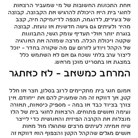
אחת התכונות החשובות של מי שמעביר הרצאות
לחוגי בית היא היכולת להרגיש את הקבוצה. קבוצה
של צעירים, לדוגמה, תצפה לדינמיקה חיה, קצב
מהיר ולעיתים גם גישה חדשנית או נועזת. קבוצה
בוגרת יותר אולי תעדיף עומק רגשי, התבוננות
שקטה ויכולת הכלה. מרצה שמזהה את האנרגיה
של הקהל ויודע לזרום עם מה שקורה בחדר – יוכל
ליצור ערב בלתי נשכח גם אם לא השתמש כלל
במצגת או בתסריט מוכן מראש.
המרחב כמשאב – לא כאתגר
אמנם חוגי בית מתקיימים לרוב בסלון, חצר או חלל
קטן, אך דווקא זה מה שמעניק להם את ייחודם. אין
צורך בציוד כבד או במה – מספיק כיסאות, תאורה
נעימה ואנשים פתוחים. הרצאות לחוגי בית של הלו
מנצלות את הקרבה הפיזית והאנושית כדי לייצר
שיח אמיתי. לעיתים מרצים שתרגלו מול מאות
אנשים מגלים שהקהל הקטן והצפוף הוא דווקא זה